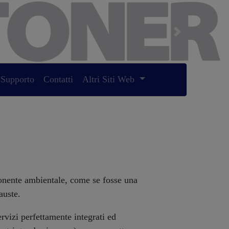
Next
Supporto
Contatti
Altri Siti Web
onente ambientale, come se fosse una
auste.
izi perfettamente integrati ed