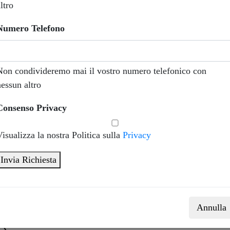
ltro
ti i consumabili originali
Numero Telefono
EROZEROTONER
significa anche potersi mantenere aggior
Non condivideremo mai il vostro numero telefonico con
 mercato.
nessun altro
e per i Clienti un data base aggiornatissimo che contiene mar
Consenso Privacy
di sicurezza di tutti i consumabili
originali
di tutti i produttori
Visualizza la nostra Politica sulla
Privacy
Invia Richiesta
erazione online con i nostri specialisti
Annulla
at e Help Online