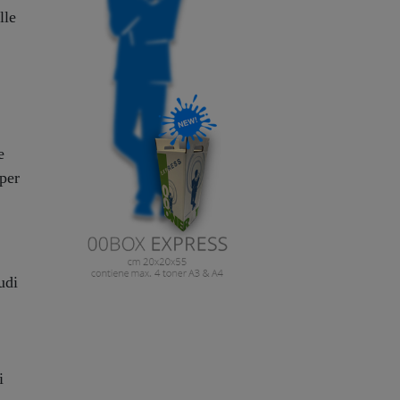
lle
e
 per
udi
i