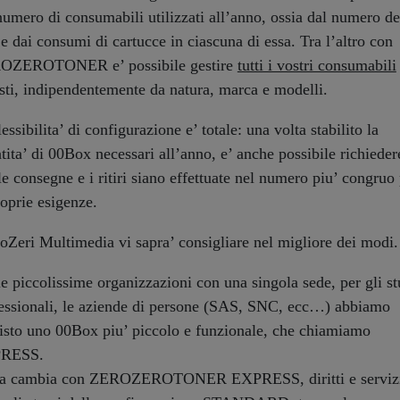
numero di consumabili utilizzati all’anno, ossia dal numero de
 e dai consumi di cartucce in ciascuna di essa. Tra l’altro con
OZEROTONER e’ possibile gestire
tutti i vostri consumabili
sti, indipendentemente da natura, marca e modelli.
lessibilita’ di configurazione e’ totale: una volta stabilito la
tita’ di 00Box necessari all’anno, e’ anche possibile richieder
le consegne e i ritiri siano effettuate nel numero piu’ congruo
roprie esigenze.
oZeri Multimedia vi sapra’ consigliare nel migliore dei modi.
le piccolissime organizzazioni con una singola sede, per gli st
essionali, le aziende di persone (SAS, SNC, ecc…) abbiamo
isto uno 00Box piu’ piccolo e funzionale, che chiamiamo
RESS.
la cambia con ZEROZEROTONER EXPRESS, diritti e serviz