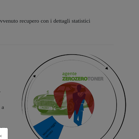
avvenuto recupero con i dettagli statistici
.
 a
lui
×