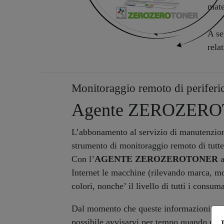
mate
A se
relat
Monitoraggio remoto di periferi
Agente ZEROZER
L’abbonamento al servizio di manutenzi
strumento di monitoraggio remoto di tutte l
Con l’
AGENTE ZEROZEROTONER
a
Internet le macchine (rilevando marca, mo
colori, nonche’ il livello di tutti i consuma
Dal momento che queste informazioni sono 
possibile avvisarvi per tempo quando una 