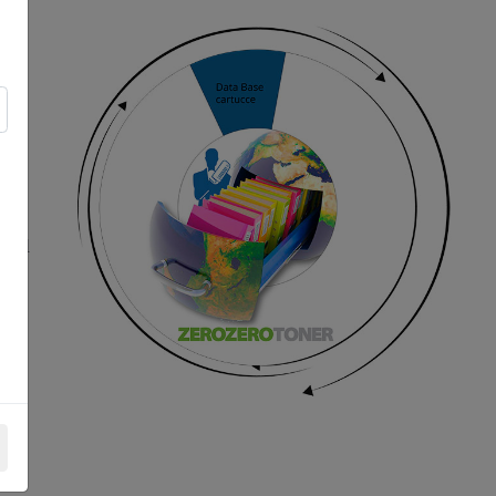
nati
che,
 del