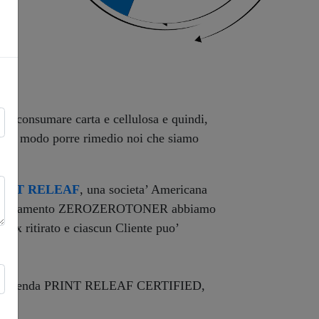
ica consumare carta e cellulosa e quindi,
ualche modo porre rimedio noi che siamo
RINT RELEAF
, una societa’ Americana
 nell’abbonamento ZEROZEROTONER abbiamo
Box ritirato e ciascun Cliente puo’
hio di azienda PRINT RELEAF CERTIFIED,