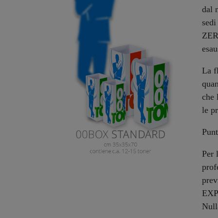
dal 
sedi
ZER
esau
La f
quan
che 
le p
Punt
Per 
prof
prev
EXP
Nul