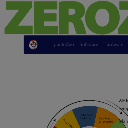
Previous
puntoZeri
Software
Hardware
ZE
semp
Ma o