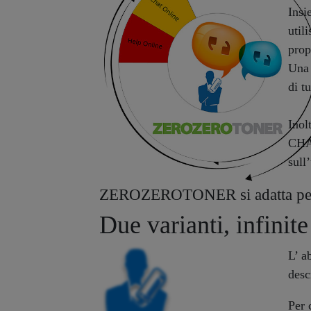
Insi
util
prop
Una 
di t
Inol
CHAT
sull
ZEROZEROTONER si adatta perfe
Due varianti, infinit
L’ 
descr
Per 