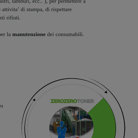
stri, tamburi, ecc.. ), per permettere a
attivita’ di stampa, di rispettare
i rifiuti.
per la
manutenzione
dei consumabili.
ro