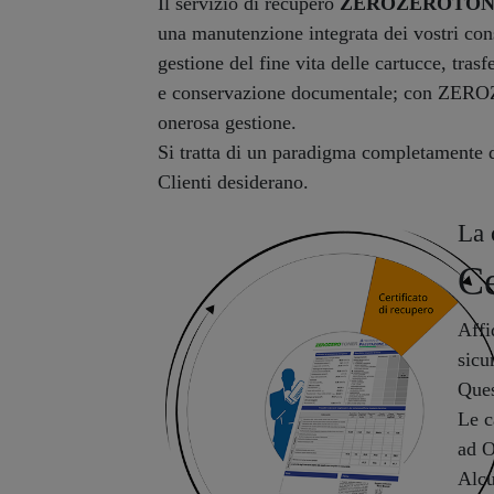
Il servizio di recupero
ZEROZEROTO
una manutenzione integrata dei vostri co
gestione del fine vita delle cartucce, trasf
e conservazione documentale; con ZEROZ
onerosa gestione.
Si tratta di un paradigma completamente di
Clienti desiderano.
La 
Ce
Affi
sicu
Ques
Le c
ad O
Alcu