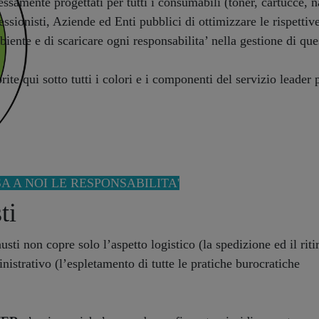
essamente progettati per tutti i consumabili (toner, cartucce, na
essionisti, Aziende ed Enti pubblici di ottimizzare le rispettive 
biente e di scaricare ogni responsabilita’ nella gestione di quest
rite qui sotto tutti i colori e i componenti del servizio leader 
A A NOI LE RESPONSABILITA'
ti
usti non copre solo l’aspetto logistico (la spedizione ed il riti
nistrativo (l’espletamento di tutte le pratiche burocratiche