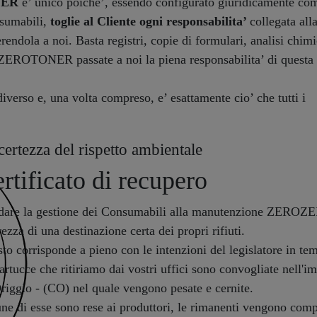
NER
e’ unico poiche’, essendo configurato giuridicamente co
nsumabili,
toglie al Cliente ogni responsabilita’
collegata all
erendola a noi. Basta registri, copie di formulari, analisi chim
EROTONER passate a noi la piena responsabilita’ di questa
verso e, una volta compreso, e’ esattamente cio’ che tutti i
certezza del rispetto ambientale
rtificato di recupero
dare la gestione dei Consumabili alla manutenzione ZEROZER
rezza di una destinazione certa dei propri rifiuti.
to corrisponde a pieno con le intenzioni del legislatore in te
artucce che ritiriamo dai vostri uffici sono convogliate nel
riggio - (CO) nel quale vengono pesate e cernite.
ne di esse sono rese ai produttori, le rimanenti vengono compl