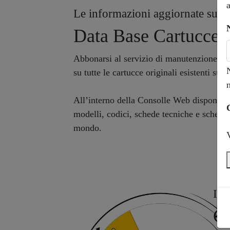
a
Le informazioni aggiornate su tut
Data Base Cartucce
Abbonarsi al servizio di manutenzione
Z
su tutte le cartucce originali esistenti sul
All’interno della Consolle Web disponibil
modelli, codici, schede tecniche e schede 
mondo.
Int
Ch