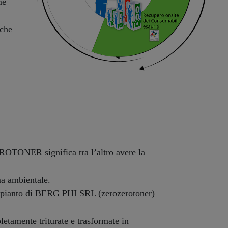
me
a
iche
OTONER significa tra l’altro avere la
ma ambientale.
l'impianto di BERG PHI SRL (zerozerotoner)
etamente triturate e trasformate in